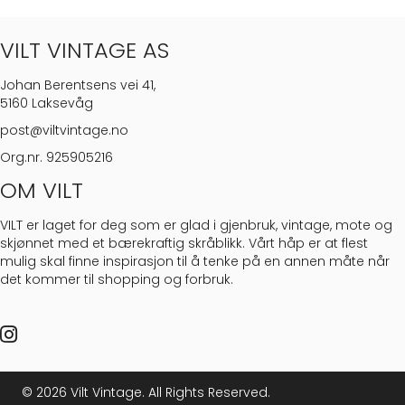
VILT VINTAGE AS
Johan Berentsens vei 41,
5160 Laksevåg
post@viltvintage.no
Org.nr. 925905216
OM VILT
VILT er laget for deg som er glad i gjenbruk, vintage, mote og
skjønnet med et bærekraftig skråblikk. Vårt håp er at flest
mulig skal finne inspirasjon til å tenke på en annen måte når
det kommer til shopping og forbruk.
Instagram Vilt Vintage
© 2026 Vilt Vintage. All Rights Reserved.