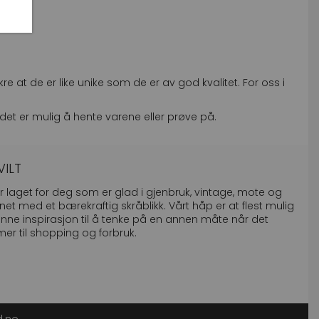
e at de er like unike som de er av god kvalitet. For oss i
det er mulig å hente varene eller prøve på.
VILT
er laget for deg som er glad i gjenbruk, vintage, mote og
net med et bærekraftig skråblikk. Vårt håp er at flest mulig
finne inspirasjon til å tenke på en annen måte når det
r til shopping og forbruk.
gram Vilt Vintage