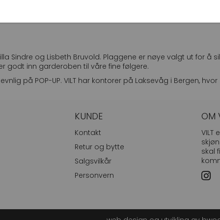
a Sindre og Lisbeth Bruvold. Plaggene er nøye valgt ut for å sikr
r godt inn garderoben til våre fine følgere.
evnlig på POP-UP. VILT har kontorer på Laksevåg i Bergen, hvor 
KUNDE
OM 
Kontakt
VILT 
skjøn
Retur og bytte
skal 
komme
Salgsvilkår
Insta
Personvern