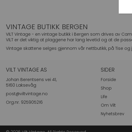
VINTAGE BUTIKK BERGEN
VILT Vintage - en vintage butikk i Bergen som drives av Camill
VILT er det viktig at plaggene har lang levetid og at de passe
Vintage skattene selges gjennom vår nettbutikk, på Tise og j
VILT VINTAGE AS
SIDER
Johan Berentsens vei 41,
Forside
5160 Laksevåg
Shop
post@viltvintage.no
Life
Org.nr. 925905216
Om Vilt
Nyhetsbrev