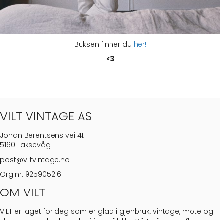
Buksen finner du
her!
<3
VILT VINTAGE AS
Johan Berentsens vei 41,
5160 Laksevåg
post@viltvintage.no
Org.nr. 925905216
OM VILT
VILT er laget for deg som er glad i gjenbruk, vintage, mote og