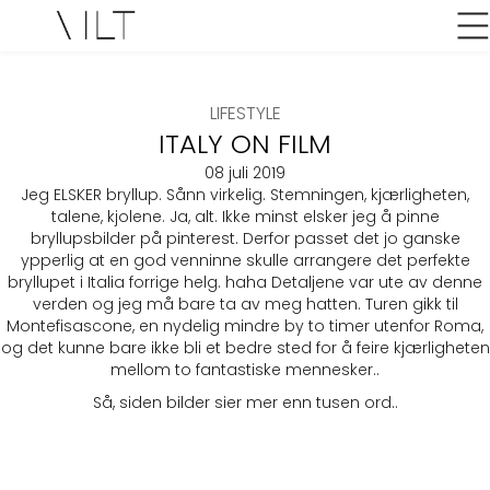
LIFESTYLE
ITALY ON FILM
08 juli 2019
Jeg ELSKER bryllup. Sånn virkelig. Stemningen, kjærligheten,
talene, kjolene. Ja, alt. Ikke minst elsker jeg å pinne
bryllupsbilder på pinterest. Derfor passet det jo ganske
ypperlig at en god venninne skulle arrangere det perfekte
bryllupet i Italia forrige helg. haha Detaljene var ute av denne
verden og jeg må bare ta av meg hatten. Turen gikk til
Montefisascone, en nydelig mindre by to timer utenfor Roma,
og det kunne bare ikke bli et bedre sted for å feire kjærligheten
mellom to fantastiske mennesker..
Så, siden bilder sier mer enn tusen ord..