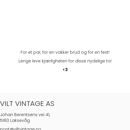
For et par, for en vakker brud og for en fest!
Lenge leve kjærligheten for disse nydelige to!
<3
VILT VINTAGE AS
Johan Berentsens vei 41,
5160 Laksevåg
post@viltvintage.no