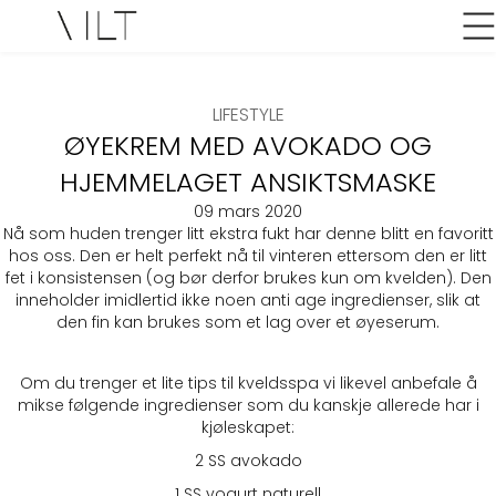
LIFESTYLE
ØYEKREM MED AVOKADO OG
HJEMMELAGET ANSIKTSMASKE
09 mars 2020
Nå som huden trenger litt ekstra fukt har denne blitt en favoritt
hos oss. Den er helt perfekt nå til vinteren ettersom den er litt
fet i konsistensen (og bør derfor brukes kun om kvelden). Den
inneholder imidlertid ikke noen anti age ingredienser, slik at
den fin kan brukes som et lag over et øyeserum.
Om du trenger et lite tips til kveldsspa vi likevel anbefale å
mikse følgende ingredienser som du kanskje allerede har i
kjøleskapet:
2 SS avokado
1 SS yogurt naturell