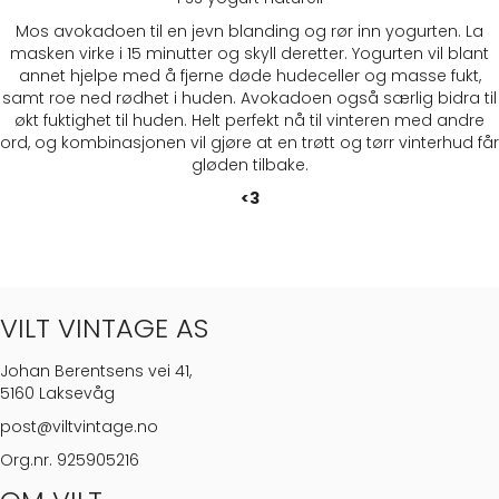
Mos avokadoen til en jevn blanding og rør inn yogurten. La
masken virke i 15 minutter og skyll deretter. Yogurten vil blant
annet hjelpe med å fjerne døde hudeceller og masse fukt,
samt roe ned rødhet i huden. Avokadoen også særlig bidra til
økt fuktighet til huden. Helt perfekt nå til vinteren med andre
ord, og kombinasjonen vil gjøre at en trøtt og tørr vinterhud får
gløden tilbake.
<3
VILT VINTAGE AS
Johan Berentsens vei 41,
5160 Laksevåg
post@viltvintage.no
Org.nr. 925905216