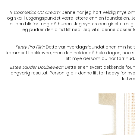
IT Cosmetics CC Cream:
Denne har jeg hørt veldig mye om t
og skal i utgangspunktet være lettere enn en foundation. J
at den blir for tung på huden. Jeg syntes den gir et utrol
jeg pudrer den alltid litt ned. Jeg vil si denne passe
Fenty Pro Filt’r:
Dette var hverdagsfoundationen min helt t
kommer til dekkevne, men den holder på hele dagen, noe som
litt mye dersom du har tørr hud. 
Estee Lauder Doublewear:
Dette er en svært dekkende found
langvarig resultat. Personlig blir denne litt for heavy f
lettve