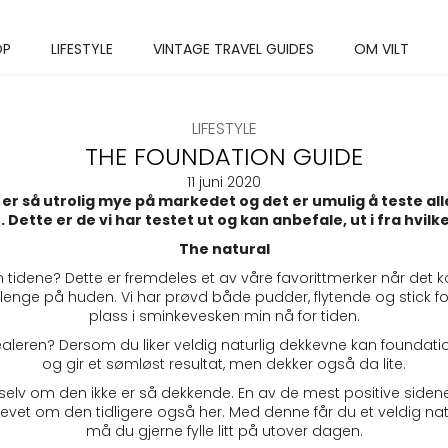
OP
LIFESTYLE
VINTAGE TRAVEL GUIDES
OM VILT
LIFESTYLE
THE FOUNDATION GUIDE
11 juni 2020
så utrolig mye på markedet og det er umulig å teste alle. V
. Dette er de vi har testet ut og kan anbefale, ut i fra hvilke
The natural
m tidene? Dette er fremdeles et av våre favorittmerker når det k
 lenge på huden. Vi har prøvd både pudder, flytende og stick 
plass i sminkevesken min nå for tiden.
ealeren? Dersom du liker veldig naturlig dekkevne kan foundati
og gir et sømløst resultat, men dekker også da lite.
selv om den ikke er så dekkende. En av de mest positive sidene 
 skrevet om den tidligere også her. Med denne får du et veldig n
må du gjerne fylle litt på utover dagen.