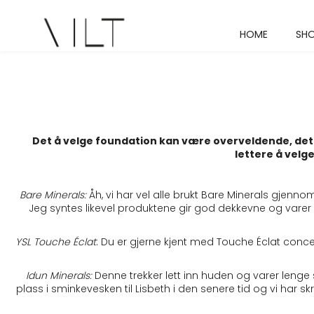
HOME
SH
Det å velge foundation kan være overveldende, det er 
lettere å velge
Bare Minerals:
Åh, vi har vel alle brukt Bare Minerals gjenno
Jeg syntes likevel produktene gir god dekkevne og varer
YSL Touche Éclat
: Du er gjerne kjent med Touche Éclat conc
Idun Minerals:
Denne trekker lett inn huden og varer lenge 
plass i sminkevesken til Lisbeth i den senere tid og vi har