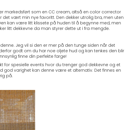
en er markedsført som en CC cream, altså en color corrector
det vært min nye favoritt. Den dekker utrolig bra, men uten
 Den kan være litt klissete på huden til å begynne med, men
iker litt dekkevne da man styrer dette ut i fra mengde.
denne. Jeg vil si den er mer på den tunge siden når det
derfor godt om du har noe oljete hud og kan tenkes den blir
nnsynlig finne din perfekte farge!
t for spesielle events hvor du trenger god dekkevne og et
d god varighet kan denne være et alternativ. Det finnes en
rig på.