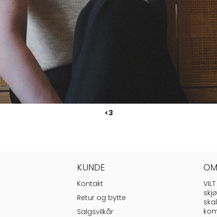
<3
KUNDE
OM
Kontakt
VILT
skjø
Retur og bytte
skal
kom
Salgsvilkår