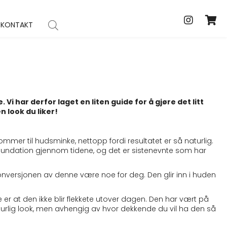
VILT VINTAG
Cart
KONTAKT
i har derfor laget en liten guide for å gjøre det litt
n look du liker!
ommer til hudsminke, nettopp fordi resultatet er så naturlig.
foundation gjennom tidene, og det er sistenevnte som har
onversjonen av denne være noe for deg. Den glir inn i huden
er at den ikke blir flekkete utover dagen. Den har vært på
aturlig look, men avhengig av hvor dekkende du vil ha den så