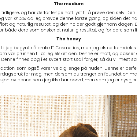
The medium
idligere, og har derfor lenge hatt lyst til å prøve den selv. D
eg var
shook
da jeg prøvde denne første gang, og siden det har 
ig flott og naturlig resultat, og den holder godt gjennom dagen.
r for både dere som ønsker et naturlig resultat, og for dere som l
The heavy
il jeg begynte å bruke IT Cosmetics, men jeg elsker fremdeles 
 var grunnen til at jeg elsket den. Denne er matt, og passer 
Denne finnes dog i et svært stort utall farger, så du vil mest sa
ation, som også varer veldig lenge på huden. Denne er perfek
or hverdagsbruk for meg, men dersom du trenger en foundation me
rsjon av denne som jeg ikke har prøvd, men som jeg er nysgjer